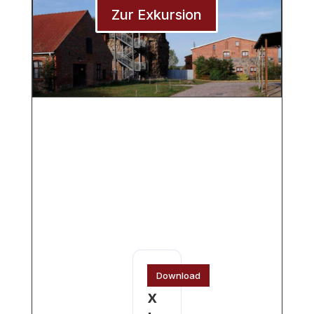
Zur Exkursion
E
Download
x