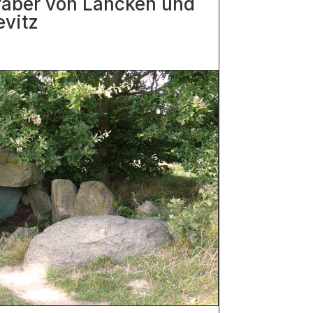
räber von Lancken und
evitz