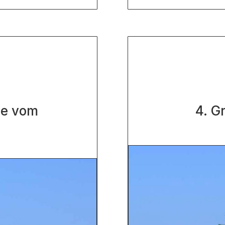
ne vom
4. G