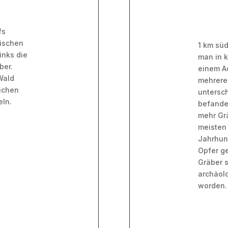
fs
wischen
1 km süd
inks die
man in 
ber.
einem A
Wald
mehrere
eichen
untersch
eln.
befande
mehr Grä
meisten 
Jahrhun
Opfer ge
Gräber 
archäol
worden.