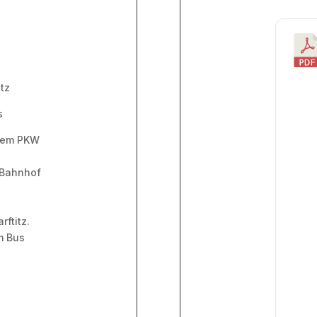
itz
s
 dem PKW
 Bahnhof
ftitz.
m Bus