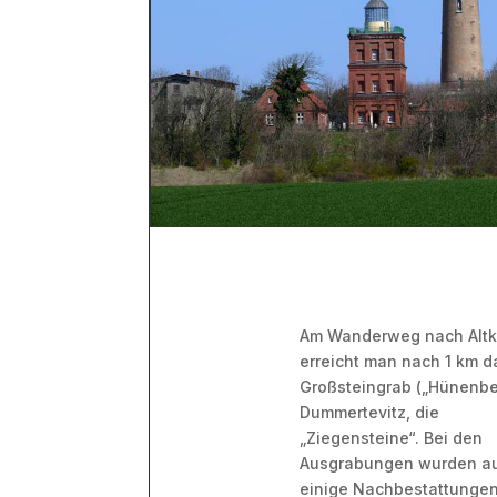
Am Wanderweg nach Alt
erreicht man nach 1 km d
Großsteingrab („Hünenbe
Dummertevitz, die
„Ziegensteine“. Bei den
Ausgrabungen wurden a
einige Nachbestattunge