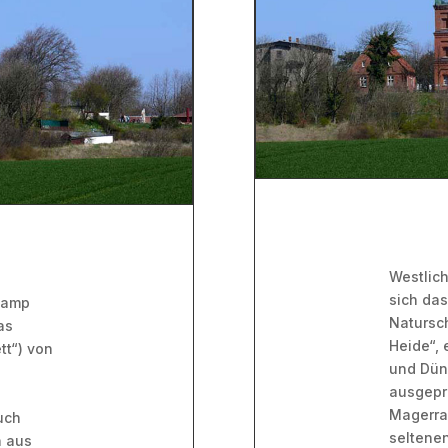
Westlich
sich das
kamp
Natursch
as
Heide“, 
tt“) von
und Dün
ausgepr
Magerra
uch
seltenen
n aus