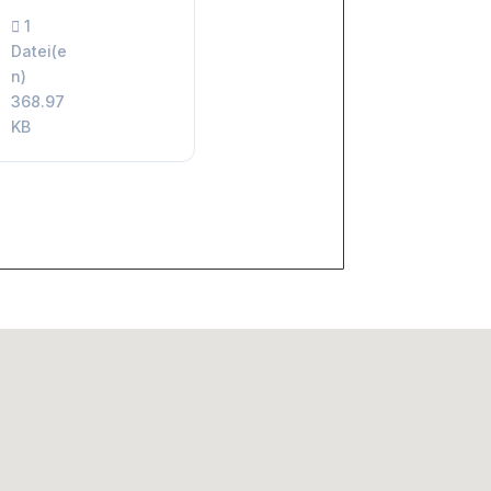
1
Datei(e
n)
368.97
KB