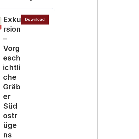
Exku
Download
rsion
–
Vorg
esch
ichtli
che
Gräb
er
Süd
ostr
üge
ns