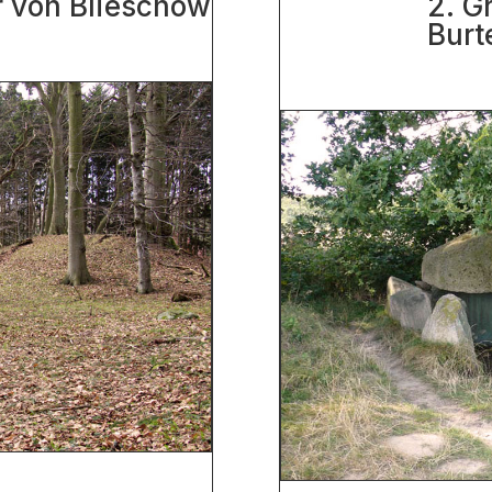
r von Blieschow
2. G
Burt