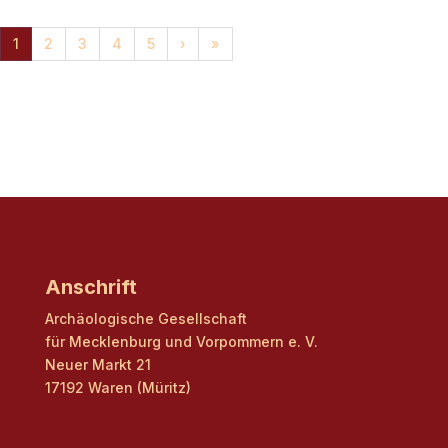
1
2
3
4
5
›
»
Anschrift
Archäologische Gesellschaft
für Mecklenburg und Vorpommern e. V.
Neuer Markt 21
17192 Waren (Müritz)