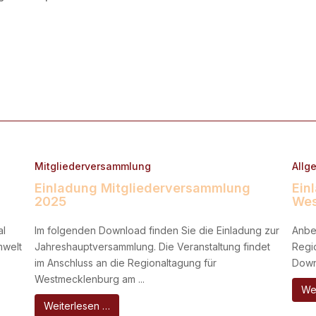
Mitgliederversammlung
Allg
Einladung Mitgliederversammlung
Ein
2025
Wes
al
Im folgenden Download finden Sie die Einladung zur
Anbei
mwelt
Jahreshauptversammlung. Die Veranstaltung findet
Regi
im Anschluss an die Regionaltagung für
Downl
Westmecklenburg am ...
We
Weiterlesen …