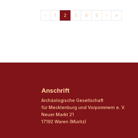
‹
1
2
3
4
5
›
»
Anschrift
Archäologische Gesellschaft
für Mecklenburg und Vorpommern e. V.
Neuer Markt 21
17192 Waren (Müritz)