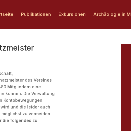
rtseite
Publikationen
Exkursionen
Archäologie in 
tzmeister
schaft,
chatzmeister des Vereines
480 Mitgliedern eine
sein können. Die Verwaltung
llen Kontobewegungen
t wird und die leider auch
e möglichst zu vermeiden
ir Sie folgendes zu